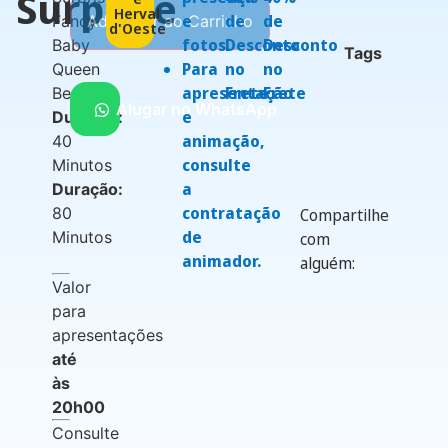
Surprise
Herval
e
de
de
Fancy
Adicionar ao Carrinho
d'Oeste
fotos.
Desconto
Desconto
Baby
Tags
Para
no
no
Queen
apresentação
Frete
Frete
Bee
Alugar no WhatsApp
e
Duração:
animação,
40
consulte
Minutos
a
Duração:
contratação
80
Compartilhe
de
Minutos
com
animador.
alguém:
Valor
para
apresentações
até
às
20h00
Consulte