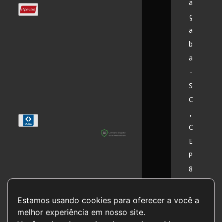
a
ç
a
b
a
-
S
C
,
C
E
P
8
9
6
Estamos usando cookies para oferecer a você a 
0
melhor experiência em nosso site.
