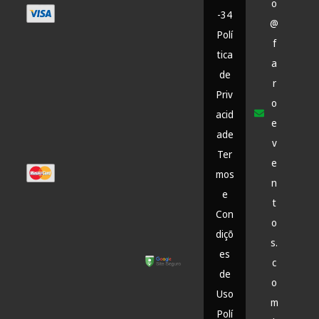
o
-34
@
Polí
f
tica
a
de
r
Priv
o
acid
e
ade
v
Ter
e
mos
n
e
t
Con
o
diçõ
s.
es
c
de
o
Uso
m
Polí