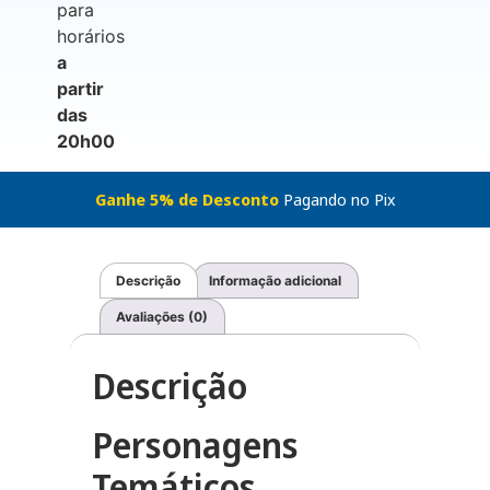
para
horários
a
partir
das
20h00
Ganhe 5% de Desconto
Pagando no Pix
Descrição
Informação adicional
Avaliações (0)
Descrição
Personagens
Temáticos