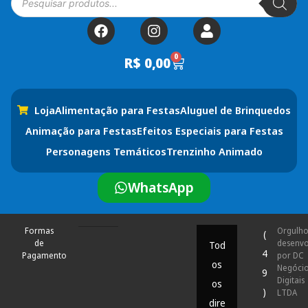
0
R$
0,00
Loja
Alimentação para Festas
Aluguel de Brinquedos
Animação para Festas
Efeitos Especiais para Festas
Personagens Temáticos
Trenzinho Animado
WhatsApp
Formas
Orgulh
(
de
desenvo
Tod
4
Pagamento
por DC
os
Negóci
9
Digitais
os
)
LTDA
dire