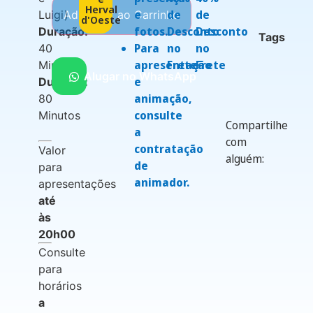
Herval
e
de
de
Luigi)
Adicionar ao Carrinho
d'Oeste
fotos.
Desconto
Desconto
Duração:
Tags
Para
no
no
40
apresentação
Frete
Frete
Minutos
Alugar no WhatsApp
e
Duração:
animação,
80
consulte
Minutos
Compartilhe
a
com
contratação
Valor
alguém:
de
para
animador.
apresentações
até
às
20h00
Consulte
para
horários
a