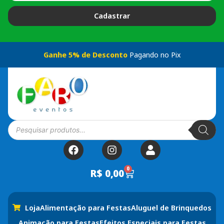
Cadastrar
Ganhe 5% de Desconto
Pagando no Pix
0
R$
0,00
Loja
Alimentação para Festas
Aluguel de Brinquedos
Animação para Festas
Efeitos Especiais para Festas