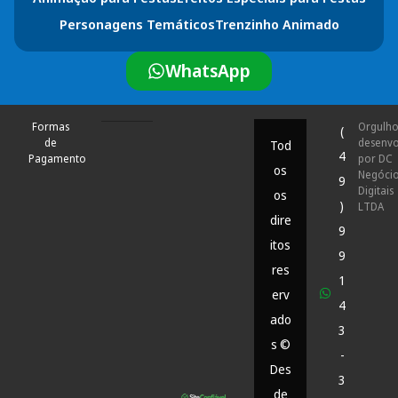
Personagens Temáticos
Trenzinho Animado
WhatsApp
Formas
Orgulh
(
de
desenvo
Tod
4
Pagamento
por DC
os
Negóci
9
Digitais
os
)
LTDA
dire
9
itos
9
res
1
erv
4
ado
3
s ©
-
Des
3
de