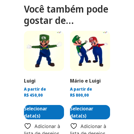
Você também pode
gostar de…
Luigi
Mário e Luigi
A partir de
A partir de
R$
450,00
R$
800,00
Selecionar
Selecionar
data(s)
data(s)
Adicionar à
Adicionar à
lista de desejos
lista de desejos