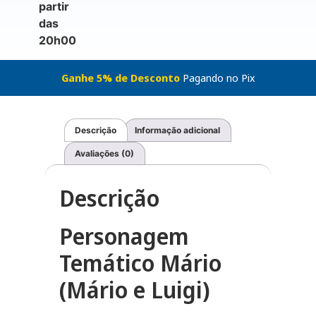
partir
das
20h00
Ganhe 5% de Desconto
Pagando no Pix
Descrição
Informação adicional
Avaliações (0)
Descrição
Personagem
Temático Mário
(Mário e Luigi)