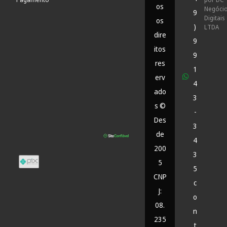
os
Negóci
9
Digitais
os
)
LTDA
dire
9
itos
9
res
1
erv
4
ado
3
s ©
-
Des
3
de
4
200
3
5
5
CNP
c
J:
o
08.
n
235
t