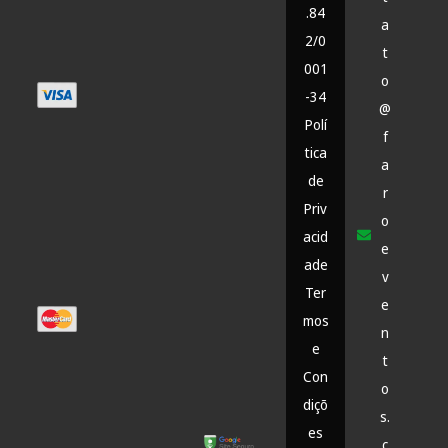
.84
a
2/0
t
001
o
-34
@
Polí
f
tica
a
de
r
Priv
o
acid
e
ade
v
Ter
e
mos
n
e
t
Con
o
diçõ
s.
es
c