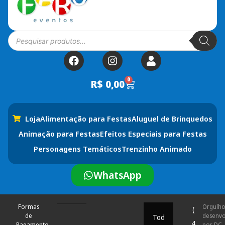
0
R$
0,00
Loja
Alimentação para Festas
Aluguel de Brinquedos
Animação para Festas
Efeitos Especiais para Festas
Personagens Temáticos
Trenzinho Animado
WhatsApp
Formas
Orgulh
(
de
desenvo
Tod
4
Pagamento
por DC