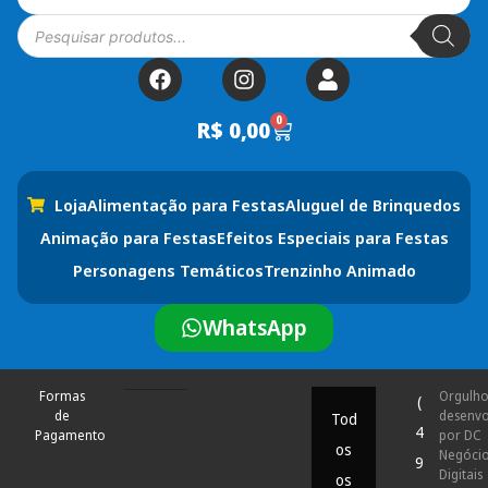
0
R$
0,00
Loja
Alimentação para Festas
Aluguel de Brinquedos
Animação para Festas
Efeitos Especiais para Festas
Personagens Temáticos
Trenzinho Animado
WhatsApp
Formas
Orgulh
(
de
desenvo
Tod
4
Pagamento
por DC
os
Negóci
9
Digitais
os