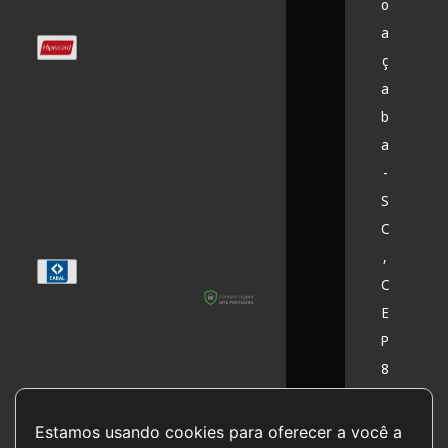
o
a
ç
a
b
a
-
S
C
,
C
E
P
8
9
6
Estamos usando cookies para oferecer a você a 