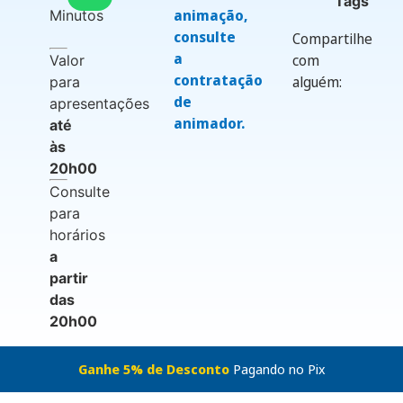
Tags
animação,
Minutos
consulte
Compartilhe
a
com
Valor
contratação
alguém:
para
de
apresentações
animador.
até
às
20h00
Consulte
para
horários
a
partir
das
20h00
Ganhe 5% de Desconto
Pagando no Pix