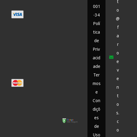
t
001
o
-34
@
Polí
f
tica
a
de
r
Priv
o
acid
e
ade
v
Ter
e
mos
n
e
t
Con
o
diçõ
s.
es
c
de
o
Uso