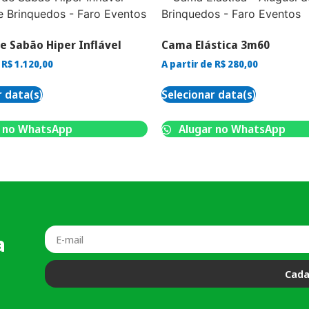
e Sabão Hiper Inflável
Cama Elástica 3m60
e
R$
1.120,00
A partir de
R$
280,00
r data(s)
Selecionar data(s)
 no WhatsApp
Alugar no WhatsApp
a
Cada