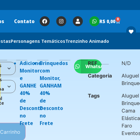
0
os
Contato
R$
0,00
estas
Personagens Temáticos
Trenzinho Animado
Adicione
Brinquedos
REF
N/D
s
WhatsApp
Monitor
com
e
Categoria
Aluguel
e
Monitor,
s
Brinqu
a
GANHE
GANHAM
ba
40%
40%
Tags
Aluguel
l
de
de
te
Brinqu
Desconto
Desconto
Cama
no
no
Elástic
Frete
Frete
Faro
 Carrinho
Evento