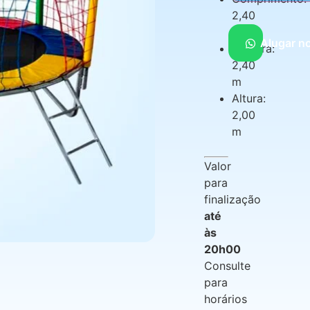
2,40
m
Alugar n
Largura:
2,40
m
Altura:
2,00
m
Valor
para
finalização
até
às
20h00
Consulte
para
horários