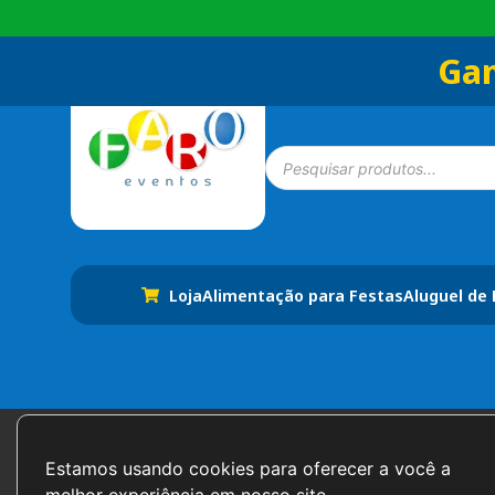
Gan
Loja
Alimentação para Festas
Aluguel de
Formas de Pagamento
Estamos usando cookies para oferecer a você a 