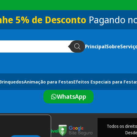
he 5% de Desconto
Pagando no
Principal
Sobre
Serviç
 Brinquedos
Animação para Festas
Efeitos Especiais para Festa
WhatsApp
Todos os direit
Desde