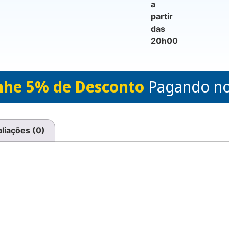
a
partir
das
20h00
he 5% de Desconto
Pagando no
liações (0)