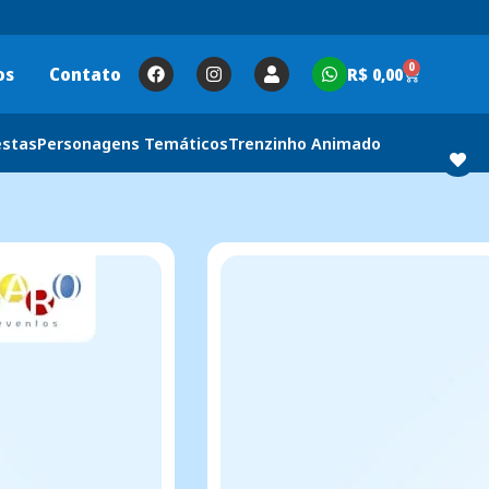
0
os
Contato
R$
0,00
estas
Personagens Temáticos
Trenzinho Animado