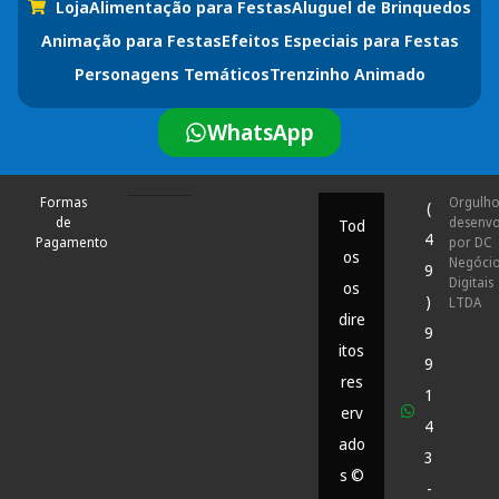
Loja
Alimentação para Festas
Aluguel de Brinquedos
Animação para Festas
Efeitos Especiais para Festas
Personagens Temáticos
Trenzinho Animado
WhatsApp
Formas
Orgulh
(
de
desenvo
Tod
4
Pagamento
por DC
os
Negóci
9
Digitais
os
)
LTDA
dire
9
itos
9
res
1
erv
4
ado
3
s ©
-