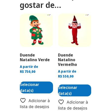
gostar de…
Duende
Duende
Natalino Verde
Natalino
Vermelho
A partir de
A partir de
R$
750,00
R$
550,00
Selecionar
Selecionar
data(s)
data(s)
Adicionar à
Adicionar à
lista de desejos
lista de desejos