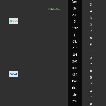
Des
3
de
4
200
3
5
5
CNP
c
J:
o
08.
n
235
t
.84
a
2/0
t
001
o
-34
@
Polí
f
tica
a
de
r
Priv
o