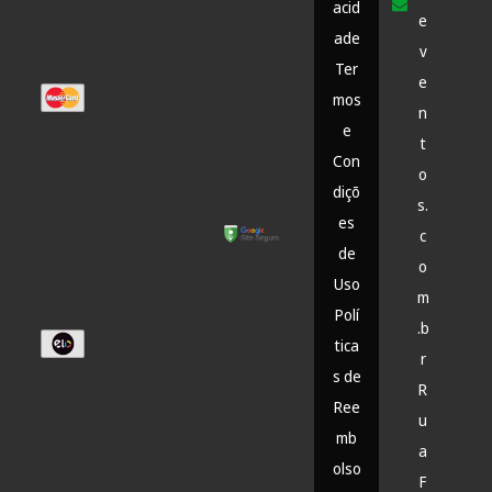
acid
e
ade
v
Ter
e
mos
n
e
t
Con
o
diçõ
s.
es
c
de
o
Uso
m
Polí
.b
tica
r
s de
R
Ree
u
mb
a
olso
F