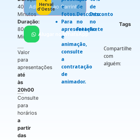
Herval
e
de
de
40
Adicionar ao Carrinho
d'Oeste
fotos.
Desconto
Desconto
Minutos
Para
no
no
Duração:
Tags
apresentação
Frete
Frete
80
Alugar no WhatsApp
e
Minutos
animação,
Compartilhe
consulte
Valor
com
a
para
alguém:
contratação
apresentações
de
até
animador.
às
20h00
Consulte
para
horários
a
partir
das