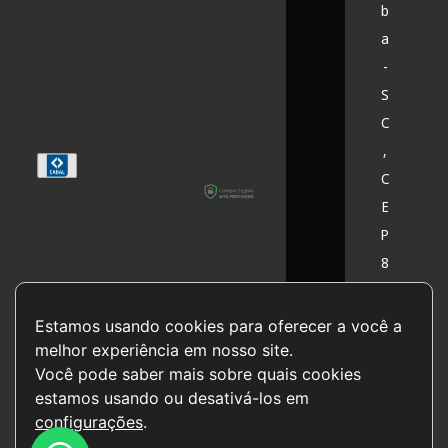
b
a
-
S
C
,
C
E
P
8
9
6
Estamos usando cookies para oferecer a você a 
0
melhor experiência em nosso site.

Você pode saber mais sobre quais cookies 
0
estamos usando ou desativá-los em 
-
configurações
.
0