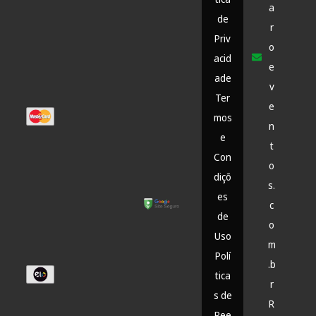
a
de
r
Priv
o
acid
e
ade
v
Ter
e
mos
n
e
t
Con
o
diçõ
s.
es
c
de
o
Uso
m
Polí
.b
tica
r
s de
R
Ree