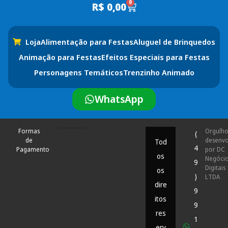
0
R$
0,00
Loja
Alimentação para Festas
Aluguel de Brinquedos
Animação para Festas
Efeitos Especiais para Festas
Personagens Temáticos
Trenzinho Animado
WhatsApp
Formas
Orgulh
(
de
desenvo
Tod
4
Pagamento
por DC
os
Negóci
9
Digitais
os
)
LTDA
dire
9
itos
9
res
1
erv