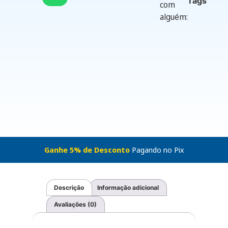
Tags
com
alguém:
Ganhe 5% de Desconto
Pagando no Pix
Descrição
Informação adicional
Avaliações (0)