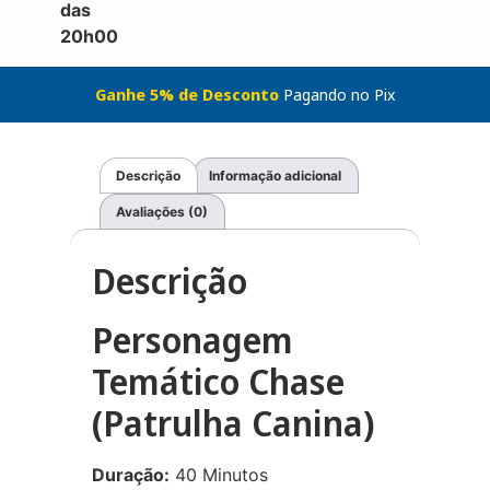
das
20h00
Ganhe 5% de Desconto
Pagando no Pix
Descrição
Informação adicional
Avaliações (0)
Descrição
Personagem
Temático Chase
(Patrulha Canina)
Duração:
40 Minutos