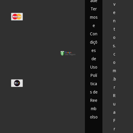
ade
v
Ter
e
mos
n
e
t
Con
o
diçõ
s.
es
c
de
o
Uso
m
Polí
.b
tica
r
s de
R
Ree
u
mb
a
olso
F
r