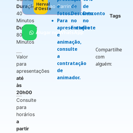
Herval
e
de
de
Duração:
Adicionar ao Carrinho
d'Oeste
fotos.
Desconto
Desconto
40
Tags
Para
no
no
Minutos
apresentação
Frete
Frete
Duração:
Alugar no WhatsApp
e
80
animação,
Minutos
consulte
Compartilhe
a
com
Valor
contratação
alguém:
para
de
apresentações
animador.
até
às
20h00
Consulte
para
horários
a
partir