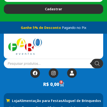
Cadastrar
Ganhe 5% de Desconto
Pagando no Pix
0
R$
0,00
Loja
Alimentação para Festas
Aluguel de Brinquedos