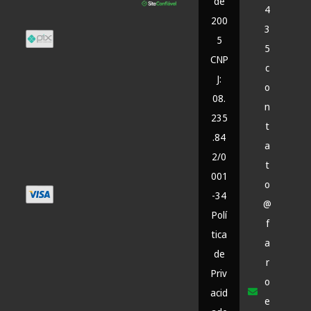
de
4
200
3
5
5
CNP
c
J:
o
08.
n
235
t
.84
a
2/0
t
001
o
-34
@
Polí
f
tica
a
de
r
Priv
o
acid
e