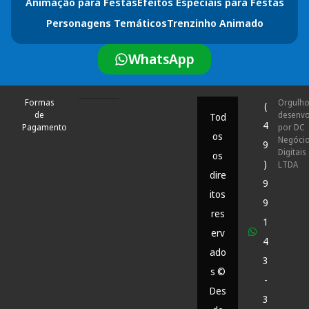
Animação para Festas
Efeitos Especiais para Festas
Personagens Temáticos
Trenzinho Animado
WhatsApp
Formas
Orgulh
(
de
desenvo
Tod
4
Pagamento
por DC
os
Negóci
9
Digitais
os
)
LTDA
dire
9
itos
9
res
1
erv
4
ado
3
s ©
-
Des
3