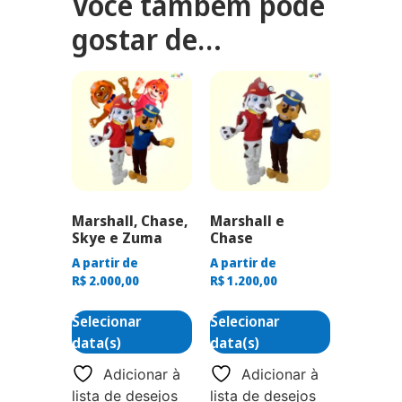
Você também pode
gostar de…
Marshall, Chase,
Marshall e
Skye e Zuma
Chase
A partir de
A partir de
R$
2.000,00
R$
1.200,00
Selecionar
Selecionar
data(s)
data(s)
Adicionar à
Adicionar à
lista de desejos
lista de desejos