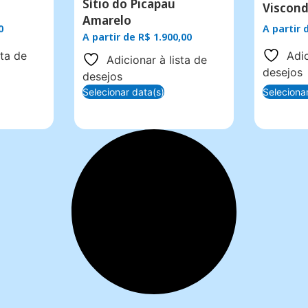
Sítio do Picapau
Viscond
Amarelo
0
A partir
A partir de
R$
1.900,00
sta de
Adic
Adicionar à lista de
desejos
desejos
Selecionar data(s)
Seleciona