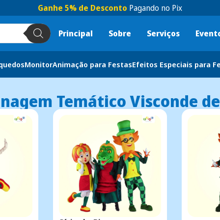
Ganhe 5% de Desconto
Pagando no Pix
Principal
Sobre
Serviços
Event
nquedos
Monitor
Animação para Festas
Efeitos Especiais para F
onagem Temático Visconde d