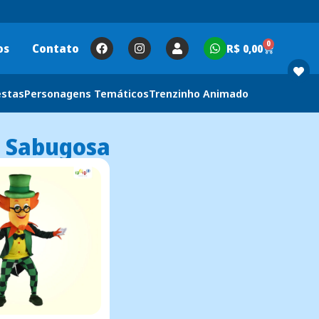
0
os
Contato
R$
0,00
estas
Personagens Temáticos
Trenzinho Animado
e Sabugosa