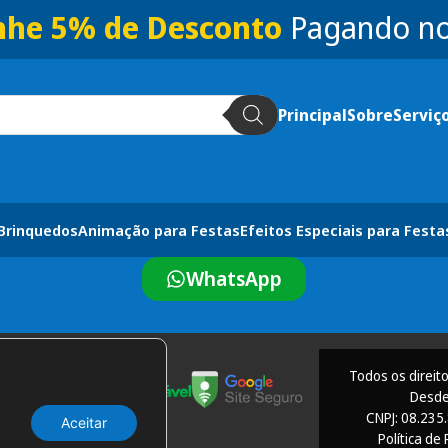
he 5% de Desconto
Pagando no
Principal
Sobre
Serviç
 Brinquedos
Animação para Festas
Efeitos Especiais para Festa
WhatsApp
Todos os direit
Desde
CNPJ: 08.235
Aceitar
Política de