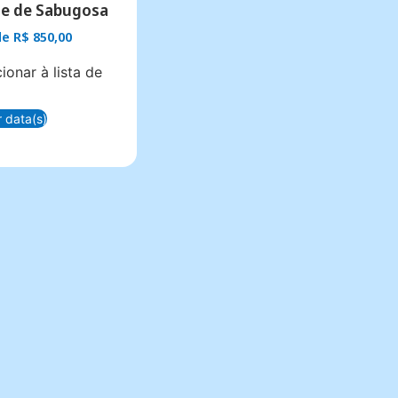
e de Sabugosa
 de
R$
850,00
ionar à lista de
r data(s)