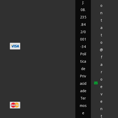
J:
o
08.
n
235
t
.84
a
2/0
t
001
o
-34
@
Polí
f
tica
a
de
r
Priv
o
acid
e
ade
v
Ter
e
mos
n
e
t