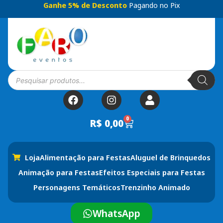
Ganhe 5% de Desconto
Pagando no Pix
0
R$
0,00
Loja
Alimentação para Festas
Aluguel de Brinquedos
Animação para Festas
Efeitos Especiais para Festas
Personagens Temáticos
Trenzinho Animado
WhatsApp