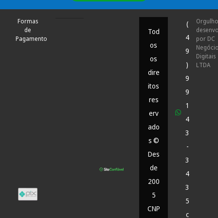
Formas
Orgulh
(
de
desenvo
Tod
4
Pagamento
por DC
os
Negóci
9
Digitais
os
)
LTDA
dire
9
itos
9
res
1
erv
4
ado
3
s ©
-
Des
3
de
4
200
3
5
5
CNP
c