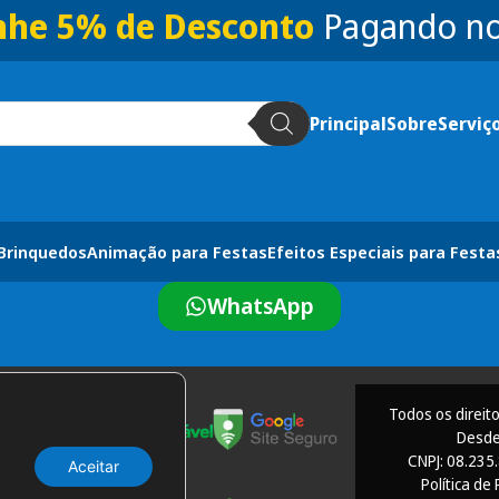
he 5% de Desconto
Pagando no
Principal
Sobre
Serviç
 Brinquedos
Animação para Festas
Efeitos Especiais para Festa
WhatsApp
Todos os direit
Desde
CNPJ: 08.235
Aceitar
Política de