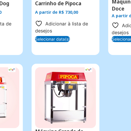
Máquin
 Dog
Carrinho de Pipoca
Doce
0
A partir de
R$
730,00
A partir
sta de
Adicionar à lista de
Adic
desejos
desejos
Selecionar data(s)
Seleciona