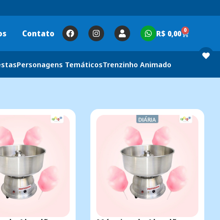
0
os
Contato
R$
0,00
estas
Personagens Temáticos
Trenzinho Animado
s