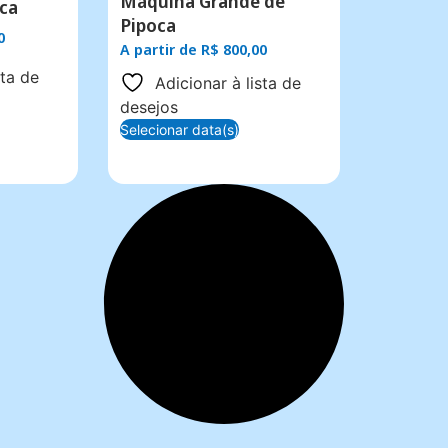
Máquina Grande de
ca
Pipoca
0
A partir de
R$
800,00
sta de
Adicionar à lista de
desejos
Selecionar data(s)