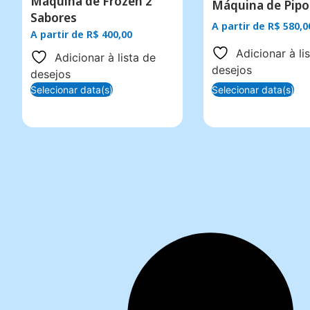
Máquina de Frozen 2
Máquina de Pipo
Sabores
A partir de
R$
580,0
A partir de
R$
400,00
Adicionar à li
Adicionar à lista de
desejos
desejos
Selecionar data(s)
Selecionar data(s)