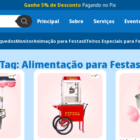
Ganhe 5% de Desconto
Pagando no Pix
Principal
Sobre
Serviços
Event
nquedos
Monitor
Animação para Festas
Efeitos Especiais para F
Tag: Alimentação para Festa