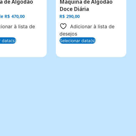
a de Algodão
Máquina de Algodão
Doce Diária
 de
R$
470,00
R$
290,00
ionar à lista de
Adicionar à lista de
desejos
r data(s)
Selecionar data(s)