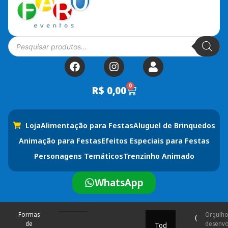
0
R$
0,00
Loja
Alimentação para Festas
Aluguel de Brinquedos
Animação para Festas
Efeitos Especiais para Festas
Personagens Temáticos
Trenzinho Animado
WhatsApp
Formas
Orgulh
(
de
desenvo
Tod