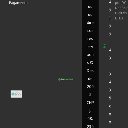
4
Pagamento
por DC
os
Negóci
9
Digitais
os
)
LTDA
dire
9
itos
9
res
1
erv
4
ado
3
s ©
-
Des
3
de
4
200
3
5
5
CNP
c
J:
o
08.
n
235