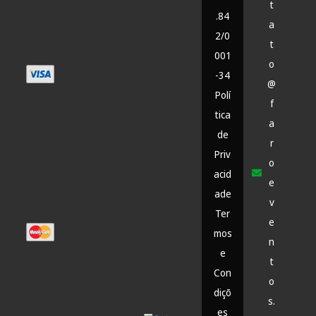
t
.84
a
2/0
t
001
o
-34
@
Polí
f
tica
a
de
r
Priv
o
acid
e
ade
v
Ter
e
mos
n
e
t
Con
o
diçõ
s.
es