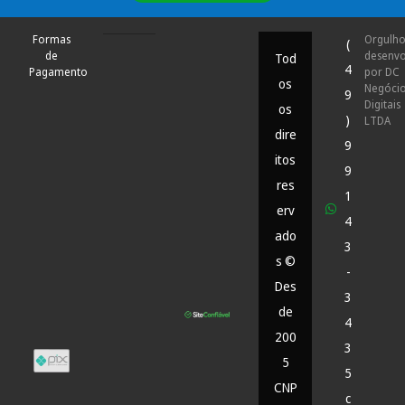
Formas
Orgulh
(
de
desenvo
Tod
4
Pagamento
por DC
os
Negóci
9
Digitais
os
)
LTDA
dire
9
itos
9
res
1
erv
4
ado
3
s ©
-
Des
3
de
4
200
3
5
5
CNP
c