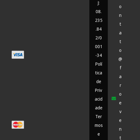
J:
o
08.
n
235
t
.84
a
2/0
t
001
o
-34
@
Polí
f
tica
a
de
r
Priv
o
acid
e
ade
v
Ter
e
mos
n
e
t