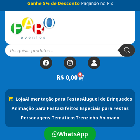
Ganhe 5% de Desconto
Pagando no Pix
0
R$
0,00
Loja
Alimentação para Festas
Aluguel de Brinquedos
Animação para Festas
Efeitos Especiais para Festas
Personagens Temáticos
Trenzinho Animado
WhatsApp