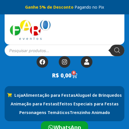
Ganhe 5% de Desconto
Pagando no Pix
0
R$
0,00
Loja
Alimentação para Festas
Aluguel de Brinquedos
Animação para Festas
Efeitos Especiais para Festas
Personagens Temáticos
Trenzinho Animado
WhatsApp