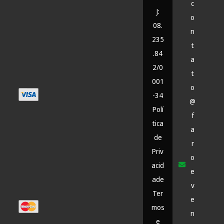
c
J:
o
08.
n
235
t
.84
a
2/0
t
001
o
-34
@
Polí
f
tica
a
de
r
Priv
o
acid
e
ade
v
Ter
e
mos
n
e