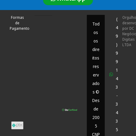
Formas
Orgulh
(
de
desenvo
Tod
4
Pagamento
por DC
os
Negóci
9
Digitais
os
)
LTDA
dire
9
itos
9
res
1
erv
4
ado
3
s ©
-
Des
3
de
4
200
3
5
5
CNP