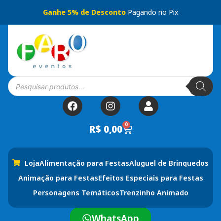
Ganhe 5% de Desconto
Pagando no Pix
0
R$
0,00
Loja
Alimentação para Festas
Aluguel de Brinquedos
Animação para Festas
Efeitos Especiais para Festas
Personagens Temáticos
Trenzinho Animado
WhatsApp