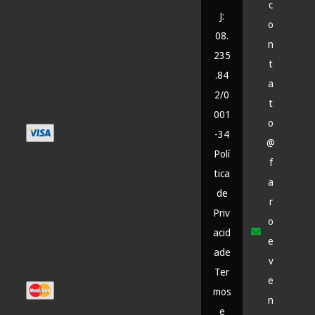
c
J:
o
08.
n
235
t
.84
a
2/0
t
001
o
-34
@
Polí
f
tica
a
de
r
Priv
o
acid
e
ade
v
Ter
e
mos
n
e