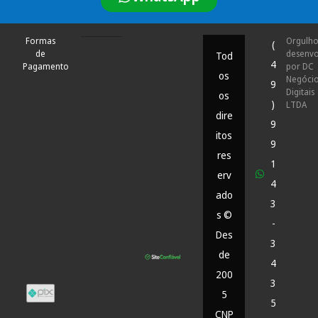
Formas
Orgulh
(
de
desenvo
Tod
4
Pagamento
por DC
os
Negóci
9
Digitais
os
)
LTDA
dire
9
itos
9
res
1
erv
4
ado
3
s ©
-
Des
3
de
4
200
3
5
5
CNP