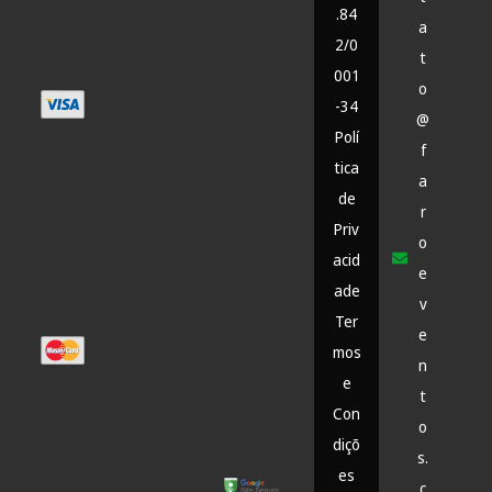
.84
a
2/0
t
001
o
-34
@
Polí
f
tica
a
de
r
Priv
o
acid
e
ade
v
Ter
e
mos
n
e
t
Con
o
diçõ
s.
es
c