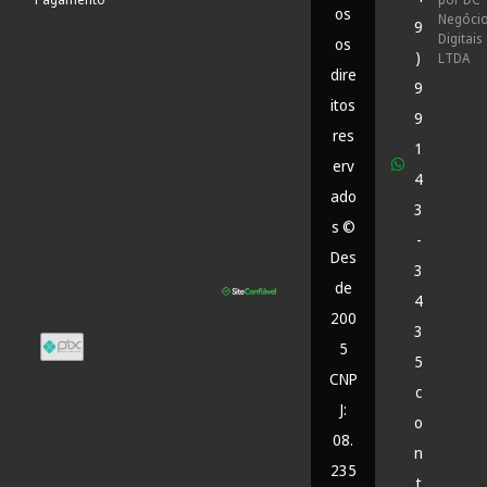
os
Negóci
9
Digitais
os
)
LTDA
dire
9
itos
9
res
1
erv
4
ado
3
s ©
-
Des
3
de
4
200
3
5
5
CNP
c
J:
o
08.
n
235
t