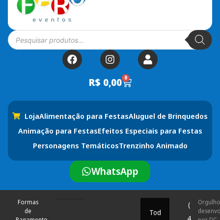
0
R$
0,00
Loja
Alimentação para Festas
Aluguel de Brinquedos
Animação para Festas
Efeitos Especiais para Festas
Personagens Temáticos
Trenzinho Animado
WhatsApp
Formas
Orgulh
(
de
desenvo
Tod
4
Pagamento
por DC